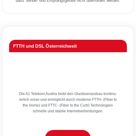
dass Sen­de- und Emp­fangs­ge­rä­te nicht über­for­dert wer­den.
FTTH und DSL Österreichweit
Die A1 Tele­kom Aus­tria treibt den Glas­fa­ser­aus­bau kon­ti­nu­
ier­lich vor­an und ermög­licht durch moder­ne FTTH- (Fiber to
the Home) und FTTC- (Fiber to the Curb) Tech­no­lo­gien
schnel­le und sta­bi­le Inter­net­ver­bin­dun­gen.