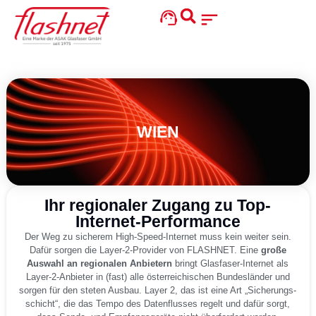
WIEN
Ihr regionaler Zugang zu Top-
Internet-Performance
Der Weg zu siche­rem High-Speed-Inter­net muss kein wei­ter sein.
Dafür sor­gen die Lay­er-2-Pro­vi­der von FLASHNET. Eine
gro­ße
Aus­wahl an regio­na­len Anbie­tern
bringt Glas­fa­ser-Inter­net als
Lay­er-2-Anbie­ter in (fast) alle öster­rei­chi­schen Bun­des­län­der und
sor­gen für den ste­ten Aus­bau. Lay­er 2, das ist eine Art „Siche­rungs­
schicht“, die das Tem­po des Daten­flus­ses regelt und dafür sorgt,