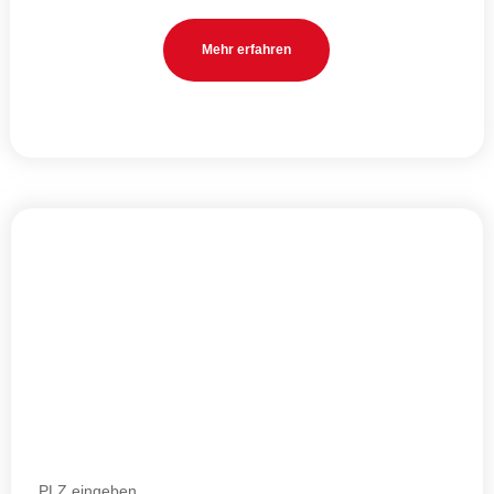
Mehr erfah­ren
Schnell. Praktisch. Unverbindlich.
Starten Sie direkt Ihre
un­verbindliche
Verfügbarkeits­abfrage
Wir arbei­ten mit
ver­schie­de­nen Anbie­tern in meh­re­ren öster­
rei­chi­schen Regio­nen
zusam­men. Wer­fen Sie einen Blick auf
unse­re Pro­vi­der und Pake­te, prü­fen Sie die Ver­füg­bar­keit und
bestel­len Sie Ihr Glas­fa­ser-Inter­net aus Öster­reich!