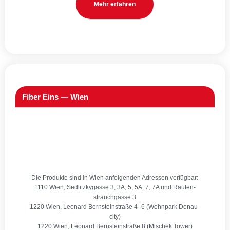
Mehr erfah­ren
Fiber Eins — Wien
Die Pro­duk­te sind in Wien anfol­gen­den Adres­sen ver­füg­bar:
1110 Wien, Sedlitz­ky­gas­se 3, 3A, 5, 5A, 7, 7A und Rau­ten­
strauch­gas­se 3
1220 Wien, Leo­nard Bern­stein­stra­ße 4–6 (Wohn­park Donau­
ci­ty)
1220 Wien, Leo­nard Bern­stein­stra­ße 8 (Mischek Tower)