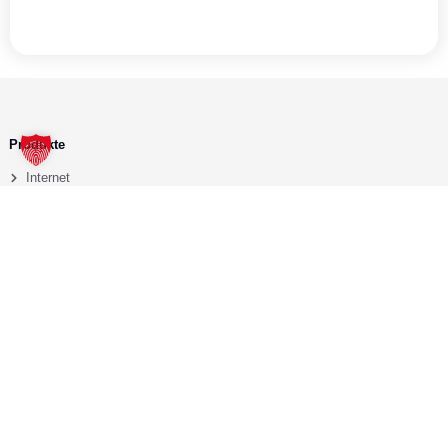
Produkte
Internet
Fernsehen IPTV
Telefon VOIP
Service
Open Access
FAQ
Downloads
Kontaktdaten
+43 (0) 7672 302 22
glasfaser@flashnet.at
Feldgasse 1, 4840 Vöcklabruck
Rechtliches