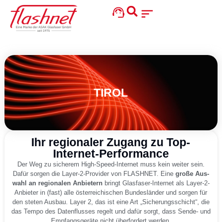
TIROL
Ihr regionaler Zugang zu Top-
Internet-Performance
Der Weg zu siche­rem High-Speed-Inter­net muss kein wei­ter sein.
Dafür sor­gen die Lay­er-2-Pro­vi­der von FLASHNET. Eine
gro­ße Aus­
wahl an regio­na­len Anbie­tern
bringt Glas­fa­ser-Inter­net als Lay­er-2-
Anbie­ter in (fast) alle öster­rei­chi­schen Bun­des­län­der und sor­gen für
den ste­ten Aus­bau. Lay­er 2, das ist eine Art „Siche­rungs­schicht“, die
das Tem­po des Daten­flus­ses regelt und dafür sorgt, dass Sen­de- und
Emp­fangs­ge­rä­te nicht über­for­dert wer­den.