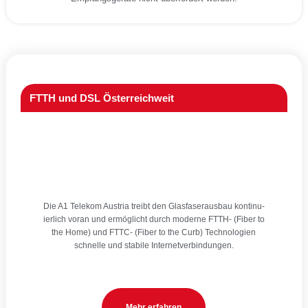
FTTH und DSL Österreichweit
Die A1 Tele­kom Aus­tria treibt den Glas­fa­ser­aus­bau kon­ti­nu­
ier­lich vor­an und ermög­licht durch moder­ne FTTH- (Fiber to
the Home) und FTTC- (Fiber to the Curb) Tech­no­lo­gien
schnel­le und sta­bi­le Inter­net­ver­bin­dun­gen.
Mehr erfah­ren