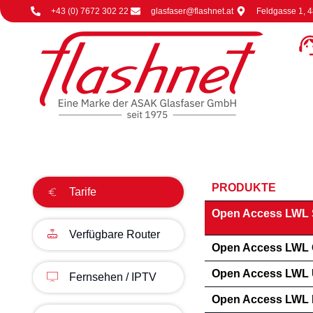
+43 (0) 7672 302 22
glasfaser@flashnet.at
Feldgasse 1, 
PRODUKTE
Tarife
Open Access LWL S
Verfügbare Router
Open Access LWL 
Open Access LWL U
Fernsehen / IPTV
Open Access LWL 