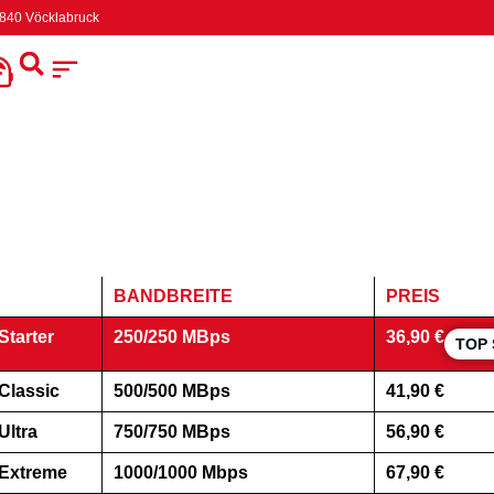
4840 Vöcklabruck
BANDBREITE
PREIS
tarter
250/250 MBps
36,90 €
TOP
Classic
500/500 MBps
41,90 €
ltra
750/750 MBps
56,90 €
Extreme
1000/1000 Mbps
67,90 €