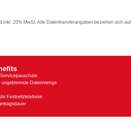
d inkl. 20% MwSt. Alle Datentransferangaben beziehen sich auf
efits
e Servicepauschale
und ungebremste Datenmenge
ühr Festnetztelefonie
ertragsdauer