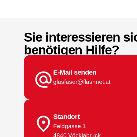
Sie interessieren si
benötigen Hilfe?
E-Mail senden
glasfaser@flashnet.at
Standort
Feldgasse 1
4840 Vöcklabruck