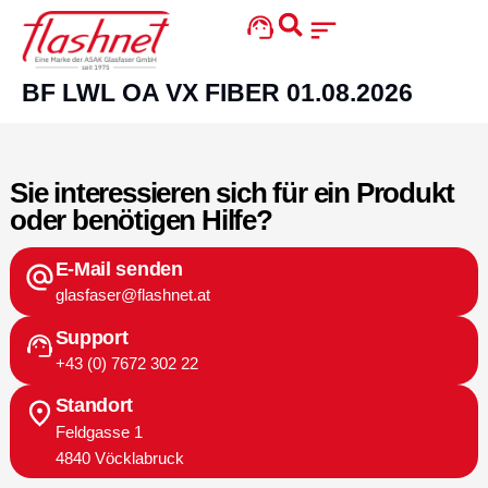
content
BF LWL OA VX FIBER 01.08.2026
Sie interessieren sich für ein Produkt
oder benötigen Hilfe?
E-Mail senden
glasfaser@flashnet.at
Support
+43 (0) 7672 302 22
Standort
Feldgasse 1
4840 Vöcklabruck