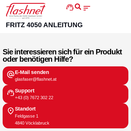
content
FRITZ 4050 ANLEITUNG
Sie interessieren sich für ein Produkt
oder benötigen Hilfe?
E-Mail senden
glasfaser@flashnet.at
Support
+43 (0) 7672 302 22
Standort
Feldgasse 1
4840 Vöcklabruck