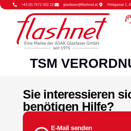
content
+43 (0) 7672 302 22
glasfaser@flashnet.at
Feldgasse 1, 
TSM VERORDN
Sie interessieren si
benötigen Hilfe?
E-Mail senden