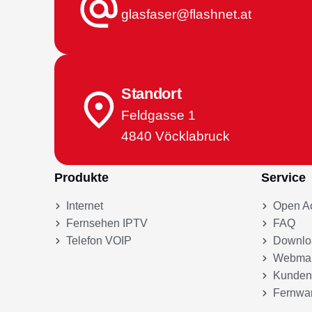
glasfaser@flashnet.at
Standort
Feldgasse 1
4840 Vöcklabruck
Produkte
Service
Internet
Open A
Fernsehen IPTV
FAQ
Telefon VOIP
Downlo
Webmai
Kunden
Fernwa